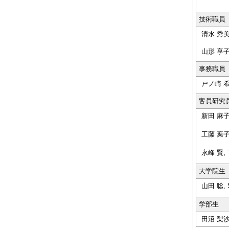
技術職員
清水 秀美,
山形 享子,
事務職員
戸ノ崎 希, 
客員研究
新田 麻子,
工藤 葉子
永峰 賢, 
大学院生
山田 聡, 
学部生
田沼 梨沙, 