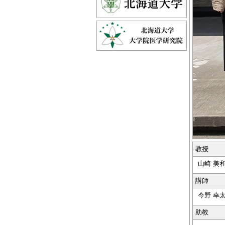
教授
山崎 美和子
講師
今野 幸太郎
助教